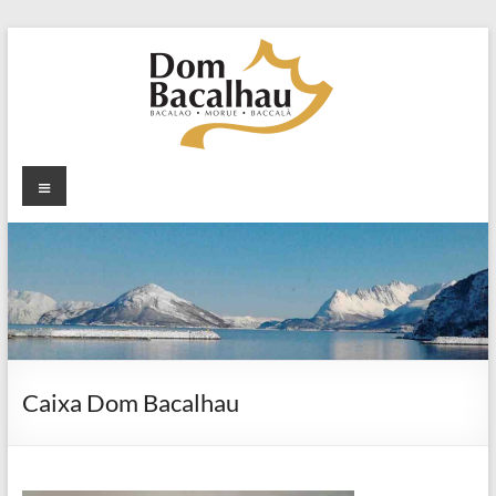
Skip
to
content
Dom
Menu
Bacalhau
Dom
Bacalhau
o
sabor
da
tradição
Caixa Dom Bacalhau