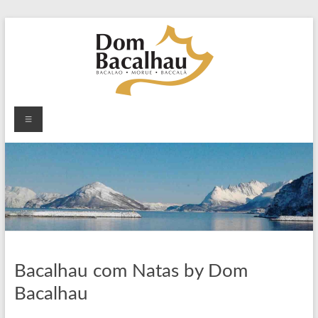
Skip
to
content
Dom
Menu
Bacalhau
Dom
Bacalhau
o
sabor
da
tradição
Bacalhau com Natas by Dom
Bacalhau