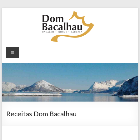
Skip
to
content
Dom
Menu
Bacalhau
Dom
Bacalhau
o
sabor
da
tradição
Receitas Dom Bacalhau