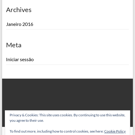
Archives
Janeiro 2016
Meta
Iniciar sessão
Privacy & Cookies: This site uses cookies. By continuing to use this website,
you agree to their use.
To find out more, including how to control cookies, see here:
Cookie Policy
Copyright © 2026
Dom Bacalhau
. All rights reserved. Theme
Spacious
by